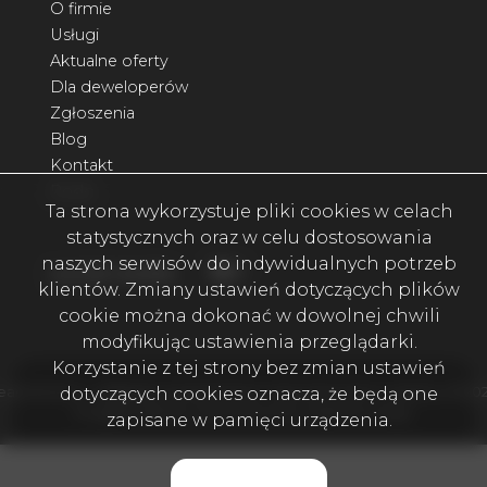
O firmie
Usługi
Aktualne oferty
Dla deweloperów
Zgłoszenia
Blog
Kontakt
Rodo
Ta strona wykorzystuje pliki cookies w celach
statystycznych oraz w celu dostosowania
naszych serwisów do indywidualnych potrzeb
Facebook
Facebook
social media
klientów. Zmiany ustawień dotyczących plików
cookie można dokonać w dowolnej chwili
modyfikując ustawienia przeglądarki.
Korzystanie z tej strony bez zmian ustawień
dotyczących cookies oznacza, że będą one
eam4Home - najlepiej oceniane biuro nieruchomości w okolicy. © 20
Program dla biur nieruchomości
Galactica Virgo
zapisane w pamięci urządzenia.
Rozumiem